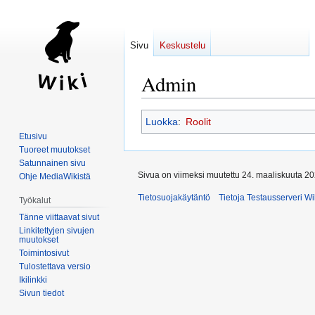
Sivu
Keskustelu
Admin
Siirry
Siirry
Luokka
:
Roolit
navigaatioon
hakuun
Etusivu
Tuoreet muutokset
Satunnainen sivu
Sivua on viimeksi muutettu 24. maaliskuuta 20
Ohje MediaWikistä
Tietosuojakäytäntö
Tietoja Testausserveri Wi
Työkalut
Tänne viittaavat sivut
Linkitettyjen sivujen
muutokset
Toimintosivut
Tulostettava versio
Ikilinkki
Sivun tiedot