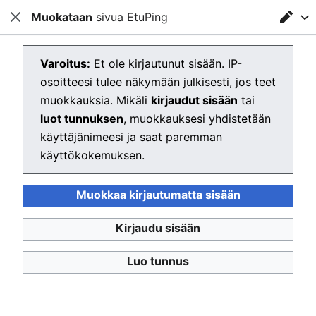
Muokataan
Ladataan muokkainta...
sivua EtuPing
Testausserveri Wiki
Sulje
Sulje
Hae
Luodaan sivua EtuPing
Varoitus:
Et ole kirjautunut sisään. IP-
osoitteesi tulee näkymään julkisesti, jos teet
Muokkain latautuu. Jos näet tämän ilmoituksen vielä
muokkauksia. Mikäli
kirjaudut sisään
tai
muutaman sekunnin päästä,
lataa sivu uudelleen
.
luot tunnuksen
, muokkauksesi yhdistetään
käyttäjänimeesi ja saat paremman
käyttökokemuksen.
Testausserveri Wiki
Muokkaa kirjautumatta sisään
Tietosuojakäytäntö
Työpöytä
Kirjaudu sisään
Luo tunnus