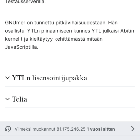
Testausserverillä.
GNUmer on tunnettu pitkävihaisuudestaan. Hän
osallistui YTLn piinaamiseen kunnes YTL julkaisi Abitin
kernelit ja kieltäytyy kehittämästä mitään
JavaScriptillä.
YTLn lisensointijupakka
Telia
Viimeksi muokannut
81.175.246.25
1 vuosi sitten