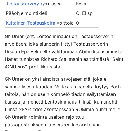
Testausservery ry
:n jäsen
Kyllä
Pääohjelmointikieli
C, Elisp
Kultainen Testauskoira
voittoja
0
GNUmer (ent. Lentosimmaus) on Testausserverin
arvojäsen, joka alunperin liittyi Testausserverin
Discord-palvelimelle valittamaan Abitin lisensoinnista.
Hänet tunnistaa Richard Stallmanin esittämästä "Saint
iGNUcius"-profiilikuvasta.
GNUmer on yksi ainoista arvojäsenistä, joka ei
säännöllisesti koodaa. Vaikkakin häneltä löytyy Bash-
taitoja, hän on usein kömpelö tiedon säilyttämisen
kanssa ja menetti Lentosimmaus-tilinsä, kun unohti
tilinsä 2FA-tiedot asentaessaan ROMmia puhelimelle.
GNUmerin toiminta useiten rajoittuu
paskapostaukseen ja yleiseen keskusteluun