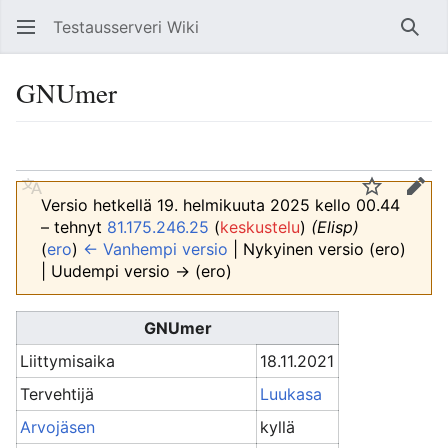
Testausserveri Wiki
Hae
GNUmer
Kieli
Tarkkaile
Muo
Versio hetkellä 19. helmikuuta 2025 kello 00.44
– tehnyt
81.175.246.25
(
keskustelu
)
(Elisp)
(
ero
)
← Vanhempi versio
| Nykyinen versio (ero)
| Uudempi versio → (ero)
GNUmer
Liittymisaika
18.11.2021
Tervehtijä
Luukasa
Arvojäsen
kyllä