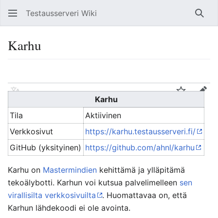
Testausserveri Wiki
Hae
Karhu
Kieli
Tarkkaile
Muo
Karhu
Tila
Aktiivinen
Verkkosivut
https://karhu.testausserveri.fi/
GitHub (yksityinen)
https://github.com/ahnl/karhu
Karhu on
Mastermindien
kehittämä ja ylläpitämä
tekoälybotti. Karhun voi kutsua palvelimelleen
sen
virallisilta verkkosivuilta
. Huomattavaa on, että
Karhun lähdekoodi ei ole avointa.