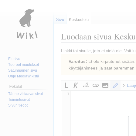
Sivu
Keskustelu
Luodaan sivua
Keskus
Siirry
Siirry
Linkki toi sivulle, jota ei vielä ole. Voi
navigaatioon
hakuun
Etusivu
Varoitus:
Et ole kirjautunut sisään.
Tuoreet muutokset
käyttäjänimeesi ja saat paremman
Satunnainen sivu
Ohje MediaWikistä
Laaj
Työkalut
Tänne viittaavat sivut
1
Toimintosivut
Sivun tiedot