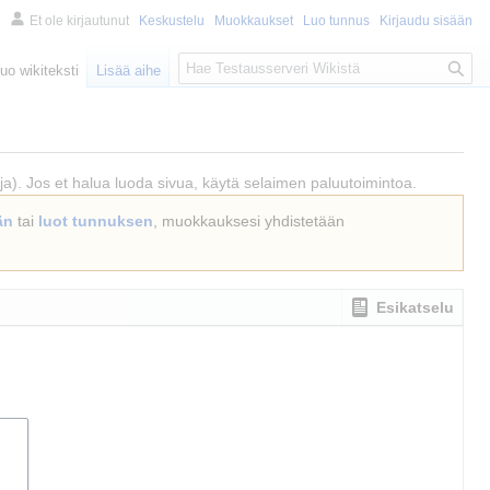
Et ole kirjautunut
Keskustelu
Muokkaukset
Luo tunnus
Kirjaudu sisään
Haku
uo wikiteksti
Lisää aihe
oja). Jos et halua luoda sivua, käytä selaimen paluutoimintoa.
än
tai
luot tunnuksen
, muokkauksesi yhdistetään
Esikatselu