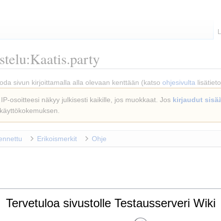
L
telu:Kaatis.party
t luoda sivun kirjoittamalla alla olevaan kenttään (katso
ohjesivulta
lisätiet
 IP-osoitteesi näkyy julkisesti kaikille, jos muokkaat. Jos
kirjaudut sisä
 käyttökokemuksen.
ennettu
Erikoismerkit
Ohje
Tervetuloa sivustolle Testausserveri Wiki