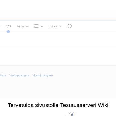
Viite
Lisää
ekstin tyyli
Rakenne
kistä
Vastuuvapaus
Mobiilinäkymä
Tervetuloa sivustolle Testausserveri Wiki