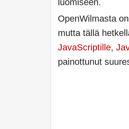
luomiseen.
OpenWilmasta on vi
mutta tällä hetkell
JavaScriptille
,
Jav
painottunut suures