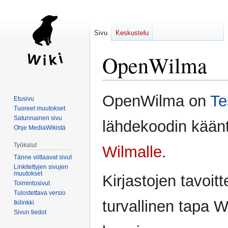
Sivu
Keskustelu
OpenWilma
Siirry
Siirry
OpenWilma on
Te
Etusivu
navigaatioon
hakuun
Tuoreet muutokset
Satunnainen sivu
lähdekoodin käänt
Ohje MediaWikistä
Työkalut
Wilmalle
.
Tänne viittaavat sivut
Linkitettyjen sivujen
muutokset
Kirjastojen tavoit
Toimintosivut
Tulostettava versio
turvallinen tapa 
Ikilinkki
Sivun tiedot