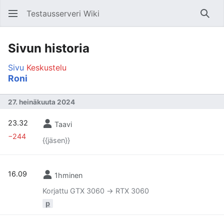
Testausserveri Wiki
Hae
Sivun historia
Sivu
Keskustelu
Roni
27. heinäkuuta 2024
23.32
Taavi
−244
{{jäsen}}
16.09
1hminen
Korjattu GTX 3060 -> RTX 3060
p