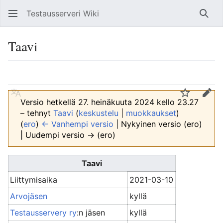
Testausserveri Wiki
Hae
Taavi
Kieli
Tarkkaile
Muo
Versio hetkellä 27. heinäkuuta 2024 kello 23.27
– tehnyt
Taavi
(
keskustelu
|
muokkaukset
)
(
ero
)
← Vanhempi versio
| Nykyinen versio (ero)
| Uudempi versio → (ero)
Taavi
Liittymisaika
2021-03-10
Arvojäsen
kyllä
Testausservery ry
:n jäsen
kyllä