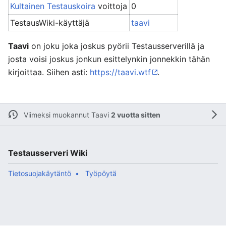
Kultainen Testauskoira
voittoja
0
TestausWiki-käyttäjä
taavi
Taavi
on joku joka joskus pyörii Testausserverillä ja
josta voisi joskus jonkun esittelynkin jonnekkin tähän
kirjoittaa. Siihen asti:
https://taavi.wtf
.
Viimeksi muokannut
Taavi
2 vuotta sitten
Testausserveri Wiki
Tietosuojakäytäntö
Työpöytä