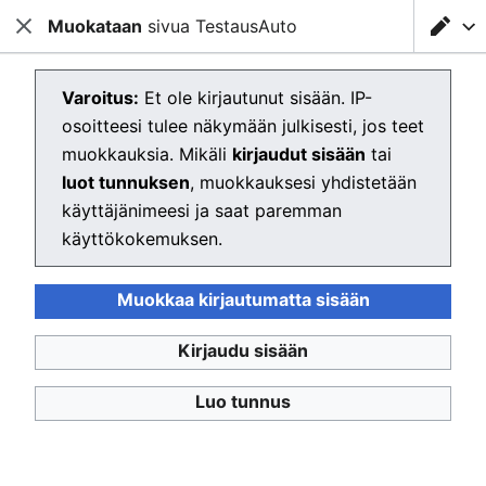
Muokataan
Ladataan muokkainta...
sivua TestausAuto
Testausserveri Wiki
Sulje
Sulje
Hae
Muokataan sivua TestausAuto
Varoitus:
Et ole kirjautunut sisään. IP-
osoitteesi tulee näkymään julkisesti, jos teet
Muokkain latautuu. Jos näet tämän ilmoituksen vielä
muokkauksia. Mikäli
kirjaudut sisään
tai
muutaman sekunnin päästä,
lataa sivu uudelleen
.
luot tunnuksen
, muokkauksesi yhdistetään
käyttäjänimeesi ja saat paremman
käyttökokemuksen.
Testausserveri Wiki
Muokkaa kirjautumatta sisään
Tietosuojakäytäntö
Työpöytä
Kirjaudu sisään
Luo tunnus