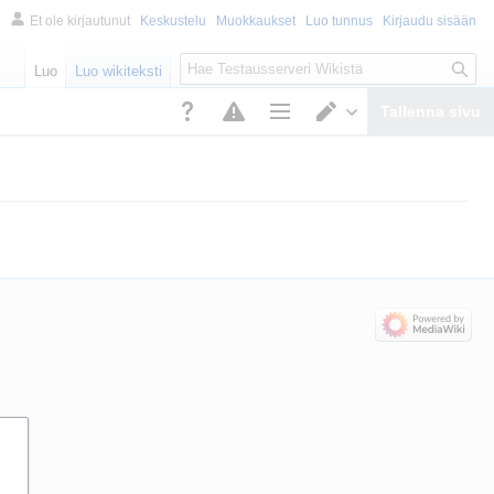
Et ole kirjautunut
Keskustelu
Muokkaukset
Luo tunnus
Kirjaudu sisään
Haku
Luo
Luo wikiteksti
Tallenna sivu
Sivun valinnat
Vaihda muokkainta