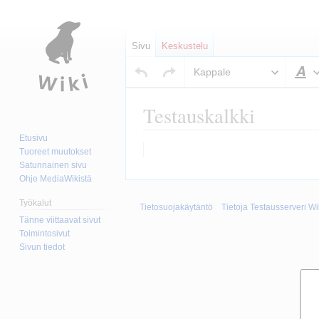
Sivu
Keskustelu
Kappale
T
Testauskalkki
Etusivu
Siirry
Siirry
Tuoreet muutokset
navigaatioon
hakuun
Satunnainen sivu
Ohje MediaWikistä
Työkalut
Tietosuojakäytäntö
Tietoja Testausserveri Wi
Tänne viittaavat sivut
Toimintosivut
Sivun tiedot