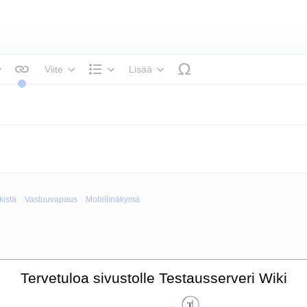
Viite
Lisää
ekstin tyyli
Rakenne
kistä
Vastuuvapaus
Mobiilinäkymä
Tervetuloa sivustolle Testausserveri Wiki