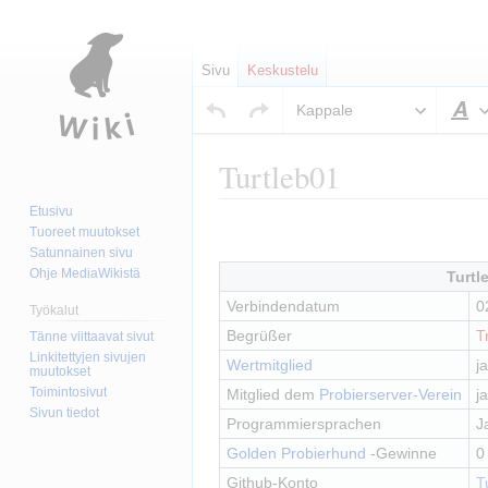
Sivu
Keskustelu
Kappale
T
Turtleb01
Etusivu
Siirry
Siirry
Lisää kappale
Tuoreet muutokset
navigaatioon
hakuun
Satunnainen sivu
Ohje MediaWikistä
Turtl
Verbindendatum
0
Työkalut
Begrüßer
T
Tänne viittaavat sivut
Linkitettyjen sivujen
Wertmitglied
ja
muutokset
Toimintosivut
Mitglied dem 
Probierserver-Verein
ja
Sivun tiedot
Programmiersprachen
J
Golden Probierhund
 -Gewinne
0
Github-Konto
T