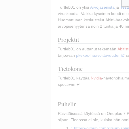
Turtleb01 on yksi 
Arvojäsenistä
 ja 
Test
viruskoodia. Vaikka kyseinen koodi ei o
Huomattuaan keskustelut Abitti-haavoit
arvojäsenyytensä noin 2 tuntia ja 40 min
Projektit
Turtleb01 on auttanut tekemään 
Abitis
tarjoavan 
pkexec-haavoittuvuuden
 s
Tietokone
Turtleb01 käyttää 
Nvidia
-näytönohjaimel
spectrwm.↵
Puhelin
Päivittäisessä käytössä on Oneplus 7 P
sijaan. Tiedossa ei ole, kuinka hän on
https://github.com/kitsunyan/in