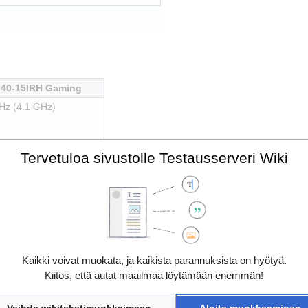
340-15IRH Gaming
Hz (4.1 GHz)
ile @ 50W
Tervetuloa sivustolle Testausserveri Wiki
 Linux ext4, swap, EFI)
(Windows 10)
paneeli
Kaikki voivat muokata, ja kaikista parannuksista on hyötyä.
165Hz VA-paneeli
Kiitos, että autat maailmaa löytämään enemmän!
iippuen 2-7 tuntia)