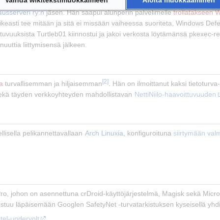
Vaihda wikitekstimuokkaimeen
Aloita muokkaaminen
ausserveri ry:n
 jäsen. Hän saapui alunperin palvelimelle 
trollatakseen
W
ikeasti tee mitään ja sitä ei missään vaiheessa suoriteta, Windows Defe
tuvuuksista Turtleb01 kiinnostui ja jakoi verkosta löytämänsä pkexec-re
uuttia liittymisensä jälkeen.
[2]
ta
 turvallisemman ja hiljaisemman
. Hän on ilmoittanut kaksi tietoturv
ekä täyden verkkoyhteyden mahdollistavan 
NettiNiilo-haavoittuvuuden
lisella pelikannettavallaan 
Arch Linuxia
, konfiguroituna 
siirtymään valm
ro, johon on asennettuna crDroid-käyttöjärjestelmä, Magisk sekä Micro
nistuu läpäisemään Googlen SafetyNet -turvatarkistuksen kyseisellä yhdi
tel-undervolt