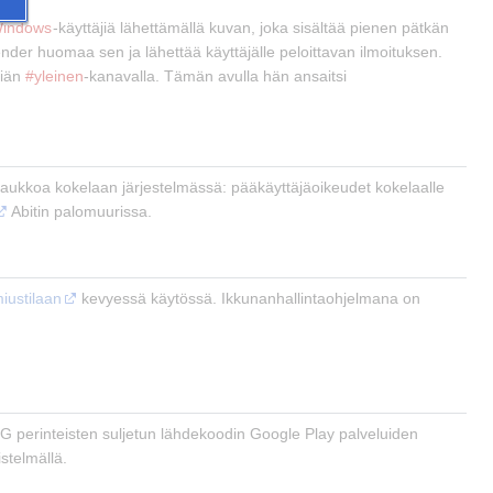
indows
-käyttäjiä lähettämällä kuvan, joka sisältää pienen pätkän 
nder huomaa sen ja lähettää käyttäjälle peloittavan ilmoituksen. 
iän 
#yleinen
-kanavalla. Tämän avulla hän ansaitsi 
a-aukkoa kokelaan järjestelmässä: pääkäyttäjäoikeudet kokelaalle 
 Abitin palomuurissa.
iustilaan
 kevyessä käytössä. Ikkunanhallintaohjelmana on 
G perinteisten suljetun lähdekoodin Google Play palveluiden 
stelmällä.