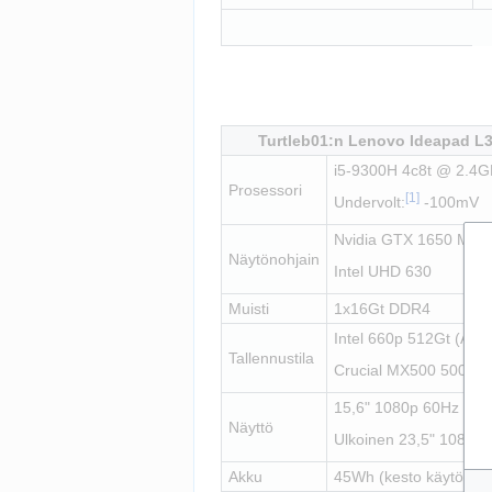
Turtleb01:n Lenovo Ideapad L
i5-9300H 4c8t @ 2.4G
Prosessori
[1]
Undervolt:
 -100mV
Nvidia GTX 1650 Mob
Näytönohjain
Intel UHD 630
Muisti
1x16Gt DDR4
Intel 660p 512Gt (Arch
Tallennustila
Crucial MX500 500Gt 
15,6" 1080p 60Hz IPS-
Näyttö
Ulkoinen 23,5" 1080p 
Akku
45Wh (kesto käytöstä r