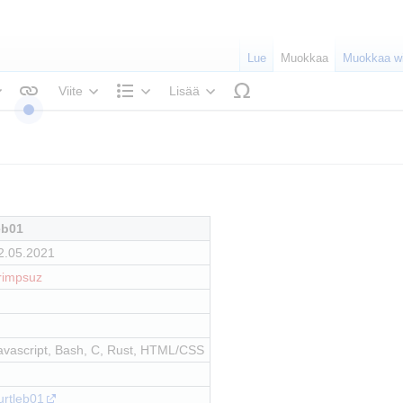
Lue
Muokkaa
Muokkaa wi
Viite
Lisää
ekstin tyyli
Rakenne
eb01
2.05.2021
rimpsuz
avascript, Bash, C, Rust, HTML/CSS
urtleb01