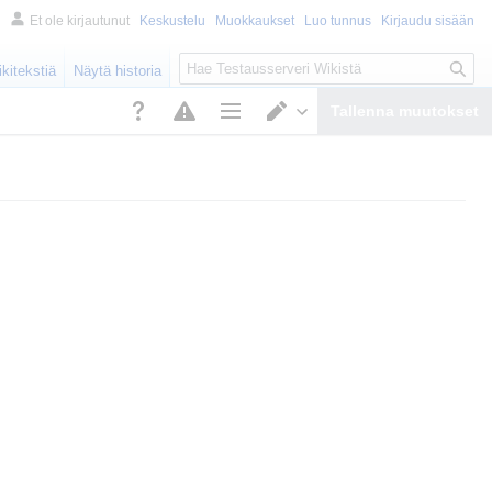
Et ole kirjautunut
Keskustelu
Muokkaukset
Luo tunnus
Kirjaudu sisään
Haku
kitekstiä
Näytä historia
Tallenna muutokset
Sivun valinnat
Vaihda muokkainta