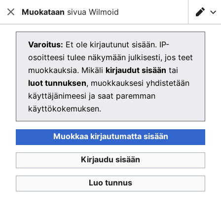
Muokataan
Ladataan muokkainta...
sivua Wilmoid
Testausserveri Wiki
Sulje
Sulje
Hae
Luodaan sivua Wilmoid
Varoitus:
Et ole kirjautunut sisään. IP-
osoitteesi tulee näkymään julkisesti, jos teet
Muokkain latautuu. Jos näet tämän ilmoituksen vielä
muokkauksia. Mikäli
kirjaudut sisään
tai
muutaman sekunnin päästä,
lataa sivu uudelleen
.
luot tunnuksen
, muokkauksesi yhdistetään
käyttäjänimeesi ja saat paremman
käyttökokemuksen.
Testausserveri Wiki
Muokkaa kirjautumatta sisään
Tietosuojakäytäntö
Työpöytä
Kirjaudu sisään
Luo tunnus