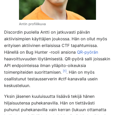
Antin profiilikuva
Discordin puolella Antti on jatkuvasti päivän
aktiivisimpien käyttäjien joukossa. Hän on ollut myös
erityisen aktiivinen erilaisissa CTF tapahtumissa.
Hänellä on Bug Hunter -rooli ansiona
QR-pyörän
haavoittuvuuden löytämisestä. QR-pyörä salli joissakin
API endpointeissa ilman ylläpito-oikeuksia
[1]
toimenpiteiden suorittamisen.
. Hän on myös
osallistunut testausserverin
#ctf
-kanavalla usein
keskusteluun.
Yksin jäsenen kuuluisuutta lisäävä tekijä hänen
hiljaisuutensa puhekanavilla. Hän on tiettävästi
puhunut puhekanavilla vain kerran (lukuun ottamatta