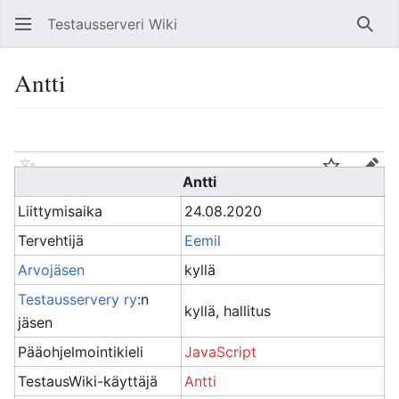
Testausserveri Wiki
Hae
Antti
Kieli
Tarkkaile
Muo
Antti
Liittymisaika
24.08.2020
Tervehtijä
Eemil
Arvojäsen
kyllä
Testausservery ry
:n
kyllä, hallitus
jäsen
Pääohjelmointikieli
JavaScript
TestausWiki-käyttäjä
Antti