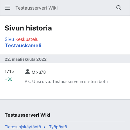
Testausserveri Wiki
Hae
Sivun historia
Sivu
Keskustelu
Testauskameli
22. maaliskuuta 2022
17.15
Mixu78
+30
Ak: Uusi sivu: Testausserverin siistein botti
Testausserveri Wiki
Tietosuojakäytäntö
Työpöytä